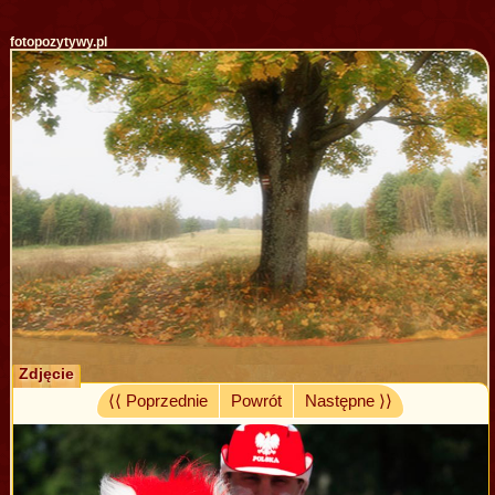
fotopozytywy.pl
Zdjęcie
⟨⟨ Poprzednie
Powrót
Następne ⟩⟩