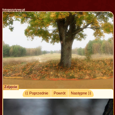
fotopozytywy.pl
Zdjęcie
⟨⟨ Poprzednie
Powrót
Następne ⟩⟩