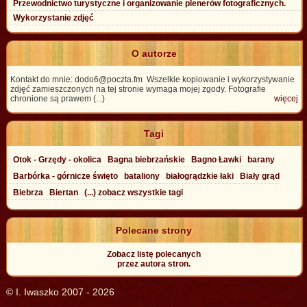
Przewodnictwo turystyczne i organizowanie plenerów fotograficznych.
Wykorzystanie zdjęć
O autorze
Kontakt do mnie: dodo6@poczta.fm Wszelkie kopiowanie i wykorzystywanie
zdjęć zamieszczonych na tej stronie wymaga mojej zgody. Fotografie
chronione są prawem (...)
więcej
Tagi
Otok - Grzędy - okolica
Bagna biebrzańskie
Bagno Ławki
barany
Barbórka - górnicze święto
bataliony
białogrądzkie łaki
Biały grąd
Biebrza
Biertan
(...) zobacz wszystkie tagi
Polecane strony
Zobacz listę polecanych
przez autora stron.
© I. Iwaszko 2007 - 2026