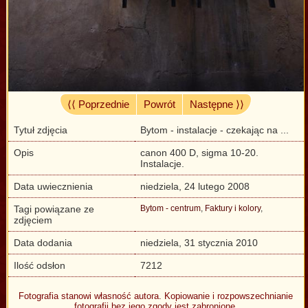
⟨⟨ Poprzednie
Powrót
Następne ⟩⟩
Tytuł zdjęcia
Bytom - instalacje - czekając na ...
Opis
canon 400 D, sigma 10-20.
Instalacje.
Data uwiecznienia
niedziela, 24 lutego 2008
Tagi powiązane ze
Bytom - centrum
,
Faktury i kolory
,
zdjęciem
Data dodania
niedziela, 31 stycznia 2010
Ilość odsłon
7212
Fotografia stanowi własność autora. Kopiowanie i rozpowszechnianie
fotografii bez jego zgody jest zabronione.