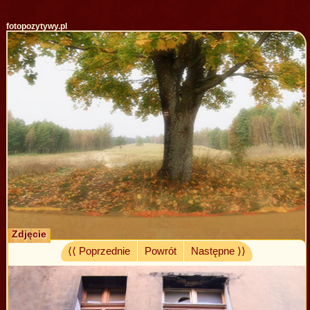
fotopozytywy.pl
Zdjęcie
⟨⟨ Poprzednie
Powrót
Następne ⟩⟩