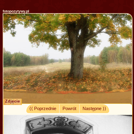
fotopozytywy.pl
Zdjęcie
⟨⟨ Poprzednie
Powrót
Następne ⟩⟩