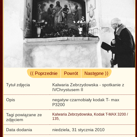
⟨⟨ Poprzednie
Powrót
Następne ⟩⟩
Tytuł zdjęcia
Kalwaria Zebrzydowska - spotkanie z
IVChrystusem II
Opis
negatyw czarnobiały kodak T- max
P3200
Tagi powiązane ze
Kalwaria Zebrzydowska
,
Kodak T-MAX 3200 /
135
,
zdjęciem
Data dodania
niedziela, 31 stycznia 2010