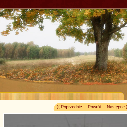
l
⟨⟨ Poprzednie
Powrót
Następne 