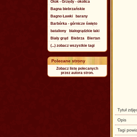
Otok - Grzędy - okolica
Bagna biebrzańskie
Bagno Ławki
barany
Barbórka - górnicze święto
bataliony
białogrądzkie łaki
Biały grąd
Biebrza
Biertan
(...) zobacz wszystkie tagi
Polecane strony
Zobacz listę polecanych
przez autora stron.
Tytuł zdję
Opis
Tagi powi