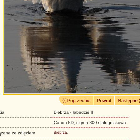
⟨⟨ Poprzednie
Powrót
Następne 
cia
Biebrza - łabędzie II
Canon 5D, sigma 300 stałogniskowa
ązane ze zdjęciem
Biebrza
,