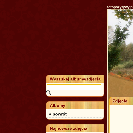
fotopozytywy.p
Wyszukaj albumy/zdjęcia
Zdjęcie
Albumy
« powrót
Najnowsze zdjęcia