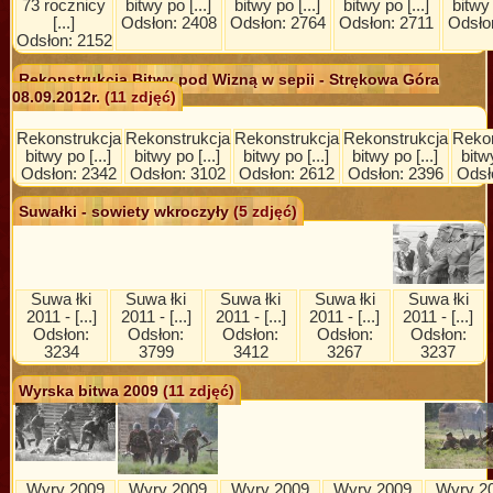
73 rocznicy
bitwy po [...]
bitwy po [...]
bitwy po [...]
bitwy 
[...]
Odsłon: 2408
Odsłon: 2764
Odsłon: 2711
Odsło
Odsłon: 2152
Rekonstrukcja Bitwy pod Wizną w sepii - Strękowa Góra
08.09.2012r.
(11 zdjęć)
Rekonstrukcja
Rekonstrukcja
Rekonstrukcja
Rekonstrukcja
Rekon
bitwy po [...]
bitwy po [...]
bitwy po [...]
bitwy po [...]
bitwy
Odsłon: 2342
Odsłon: 3102
Odsłon: 2612
Odsłon: 2396
Odsł
Suwałki - sowiety wkroczyły
(5 zdjęć)
Suwa łki
Suwa łki
Suwa łki
Suwa łki
Suwa łki
2011 - [...]
2011 - [...]
2011 - [...]
2011 - [...]
2011 - [...]
Odsłon:
Odsłon:
Odsłon:
Odsłon:
Odsłon:
3234
3799
3412
3267
3237
Wyrska bitwa 2009
(11 zdjęć)
Wyry 2009
Wyry 2009
Wyry 2009
Wyry 2009
Wyry 2