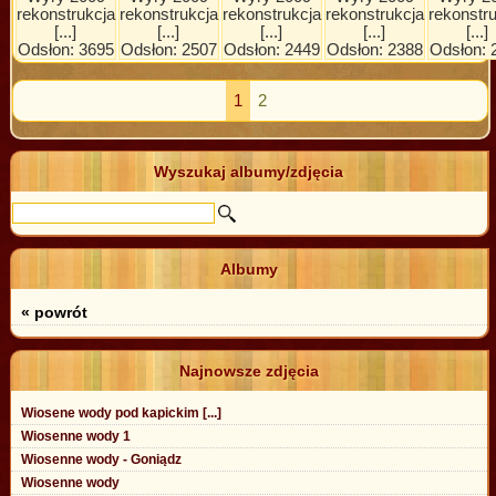
rekonstrukcja
rekonstrukcja
rekonstrukcja
rekonstrukcja
rekonstr
[...]
[...]
[...]
[...]
[...]
Odsłon: 3695
Odsłon: 2507
Odsłon: 2449
Odsłon: 2388
Odsłon: 
1
2
Wyszukaj albumy/zdjęcia
Albumy
« powrót
Najnowsze zdjęcia
Wiosene wody pod kapickim [...]
Wiosenne wody 1
Wiosenne wody - Goniądz
Wiosenne wody