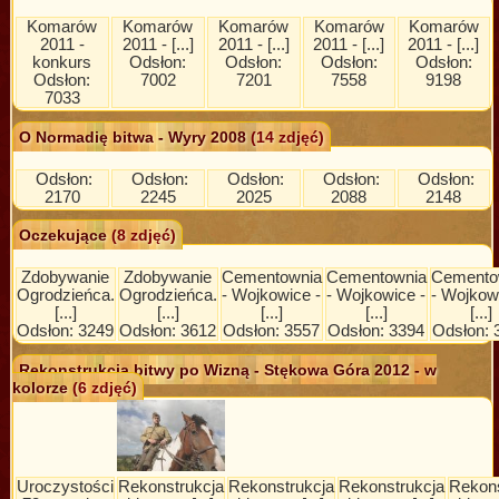
Komarów
Komarów
Komarów
Komarów
Komarów
2011 -
2011 - [...]
2011 - [...]
2011 - [...]
2011 - [...]
konkurs
Odsłon:
Odsłon:
Odsłon:
Odsłon:
Odsłon:
7002
7201
7558
9198
7033
O Normadię bitwa - Wyry 2008
(14 zdjęć)
Odsłon:
Odsłon:
Odsłon:
Odsłon:
Odsłon:
2170
2245
2025
2088
2148
Oczekujące
(8 zdjęć)
Zdobywanie
Zdobywanie
Cementownia
Cementownia
Cemento
Ogrodzieńca.
Ogrodzieńca.
- Wojkowice -
- Wojkowice -
- Wojkow
[...]
[...]
[...]
[...]
[...]
Odsłon: 3249
Odsłon: 3612
Odsłon: 3557
Odsłon: 3394
Odsłon: 
Rekonstrukcja bitwy po Wizną - Stękowa Góra 2012 - w
kolorze
(6 zdjęć)
Uroczystości
Rekonstrukcja
Rekonstrukcja
Rekonstrukcja
Rekons