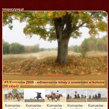
fotopozytywy.pl
A9 Komarów 2009 - odtworzenie bitwy z sowietami w kolorze
(39 zdjęć)
Komarów -
Komarów -
Komarów -
Komarów -
Komarów -