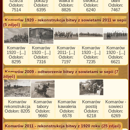
szarża
pokazy
walka II
swołocz
ułani
Odsłon:
Odsłon:
Odsłon:
Odsłon:
Odsłon:
7514
6395
8826
6240
7467
Komarów 1920 - rekonstrukcja bitwy z sowietami 2011 w sepii
(5 zdjęć)
Komarów
Komarów
Komarów
Komarów
Komarów
1920 - [...]
1920 - [...]
2011- [...]
1920 - [...]
1920 - [...]
Odsłon:
Odsłon:
Odsłon:
Odsłon:
Odsłon:
8295
7316
7197
7235
6621
Komarów 2009 - odtworzenie bitwy z sowietami w sepii
(7
zdjęć)
Komarów
Komarów
Komarów
Komarów
Komarów -
rekonstrukcja
tabory
kawaleria
postój
sowieci
Odsłon: 8205
Odsłon:
Odsłon:
Odsłon:
Odsłon:
9660
6578
6218
6269
Komarów 2011 - rekonstrukcja bitwy z 1920 roku
(25 zdjęć)