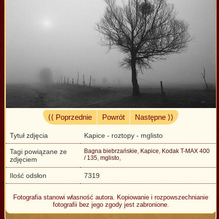
⟨⟨ Poprzednie
Powrót
Następne ⟩⟩
Tytuł zdjęcia
Kapice - roztopy - mglisto
Tagi powiązane ze
Bagna biebrzańskie
,
Kapice
,
Kodak T-MAX 400
/ 135
,
mglisto
,
zdjęciem
Ilość odsłon
7319
Fotografia stanowi własność autora. Kopiowanie i rozpowszechnianie
fotografii bez jego zgody jest zabronione.