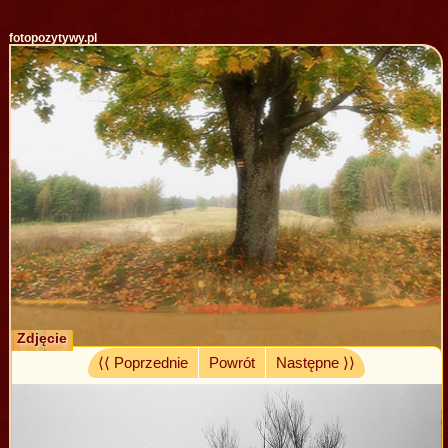
fotopozytywy.pl
Zdjęcie
⟨⟨ Poprzednie
Powrót
Następne ⟩⟩