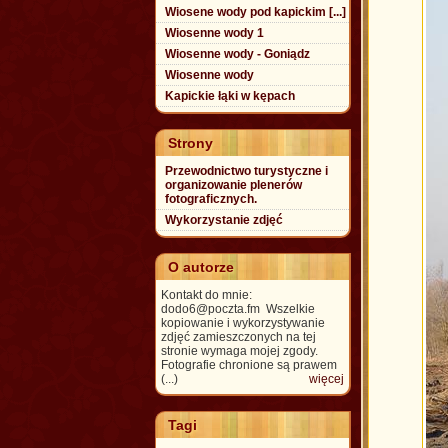
Wiosene wody pod kapickim [...]
Wiosenne wody 1
Wiosenne wody - Goniądz
Wiosenne wody
Kapickie łąki w kępach
Strony
Przewodnictwo turystyczne i
organizowanie plenerów
fotograficznych.
Wykorzystanie zdjęć
O autorze
Kontakt do mnie:
dodo6@poczta.fm Wszelkie
kopiowanie i wykorzystywanie
zdjęć zamieszczonych na tej
stronie wymaga mojej zgody.
Fotografie chronione są prawem
(...)
więcej
Tagi