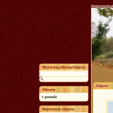
fotopozytywy.p
Wyszukaj albumy/zdjęcia
Zdjęcie
Albumy
« powrót
Najnowsze zdjęcia