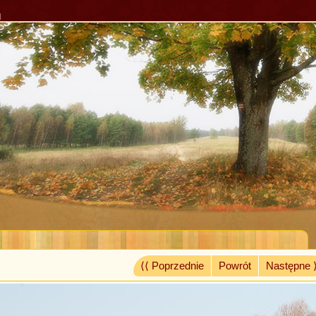
l
⟨⟨ Poprzednie
Powrót
Następne 