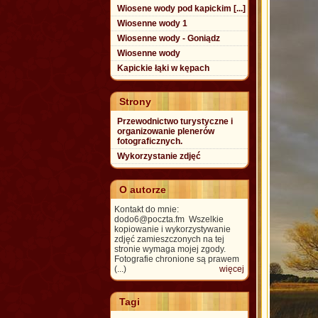
Wiosene wody pod kapickim [...]
Wiosenne wody 1
Wiosenne wody - Goniądz
Wiosenne wody
Kapickie łąki w kępach
Strony
Przewodnictwo turystyczne i
organizowanie plenerów
fotograficznych.
Wykorzystanie zdjęć
O autorze
Kontakt do mnie:
dodo6@poczta.fm Wszelkie
kopiowanie i wykorzystywanie
zdjęć zamieszczonych na tej
stronie wymaga mojej zgody.
Fotografie chronione są prawem
(...)
więcej
Tagi