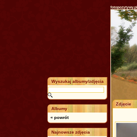
fotopozytywy.p
Wyszukaj albumy/zdjęcia
Zdjęcie
Albumy
« powrót
Najnowsze zdjęcia