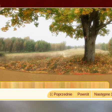
l
⟨⟨ Poprzednie
Powrót
Następne 