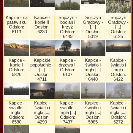
Kapice - na
Kapice -
Sojczyn -
Sojczyn
Sojczyn
pastwisku
konie II
bocian i
Grądowy -
Grądowy -
Odsłon:
Odsłon:
krzyż
[...]
[...]
6113
6230
Odsłon:
Odsłon:
Odsłon:
6449
5019
6125
Kapice -
Kapickie
Kapice -
Kapice -
Kapice -
konie I
popołudnie -
drzewa II
światło i
światło i
Odsłon:
[...]
Odsłon:
mgła [...]
mgła
5826
Odsłon:
6107
Odsłon:
Odsłon:
4711
6440
6422
Kapice -
Kapice -
Kapice -
Kapice -
Kapice -
światło i
światło i
światło i
światło i
światło i
mgła I
mgła [...]
mgła [...]
mgła [...]
mgła [...]
Odsłon:
Odsłon:
Odsłon:
Odsłon:
Odsłon:
6580
4290
7437
5985
6272