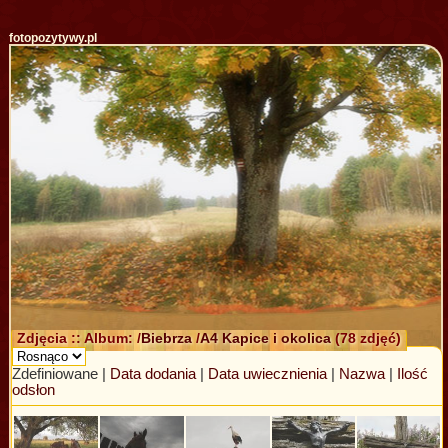
fotopozytywy.pl
Zdjęcia :: Album: /
Biebrza
/
A4 Kapice i okolica
(78 zdjęć)
Zdefiniowane |
Data dodania
|
Data uwiecznienia
|
Nazwa
|
Ilość
odsłon