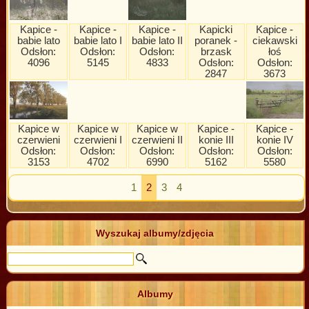
Kapice -
Kapice -
Kapice -
Kapicki
Kapice -
babie lato
babie lato I
babie lato II
poranek -
ciekawski
Odsłon:
Odsłon:
Odsłon:
brzask
łoś
4096
5145
4833
Odsłon:
Odsłon:
2847
3673
Kapice w
Kapice w
Kapice w
Kapice -
Kapice -
czerwieni
czerwieni I
czerwieni II
konie III
konie IV
Odsłon:
Odsłon:
Odsłon:
Odsłon:
Odsłon:
3153
4702
6990
5162
5580
1
2
3
4
Wyszukaj albumy/zdjęcia
Albumy