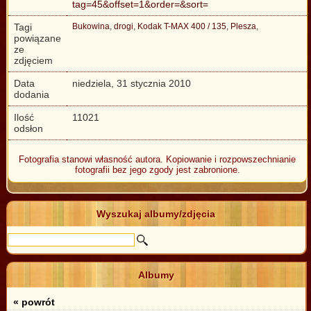
tag=45&offset=1&order=&sort=
Tagi
Bukowina
,
drogi
,
Kodak T-MAX 400 / 135
,
Plesza
,
powiązane
ze
zdjęciem
Data
niedziela, 31 stycznia 2010
dodania
Ilość
11021
odsłon
Fotografia stanowi własność autora. Kopiowanie i rozpowszechnianie
fotografii bez jego zgody jest zabronione.
Wyszukaj albumy/zdjęcia
Albumy
« powrót