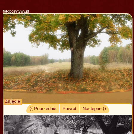
fotopozytywy.pl
Zdjęcie
⟨⟨ Poprzednie
Powrót
Następne ⟩⟩