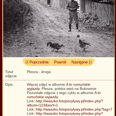
⟨⟨ Poprzednie
Powrót
Następne ⟩⟩
Tytuł
Plesza - droga
zdjęcia
Opis
Więcej zdjęć w albumie
A to rumuńskie
wyjazdy
.
Plesza, polska wieś na Bukowinie.
Pozostałe zdjęcia z tego cyklu w albumie
A to
rumuńskie wyjazdy
Link:
http://iwaszko.fotopozytywy.pl/index.php?
album=123&sort=1
Link:
http://iwaszko.fotopozytywy.pl/index.php?tag=7
Link:
http://iwaszko.fotopozytywy.pl/index.php?