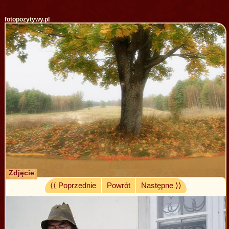
fotopozytywy.pl
Zdjęcie
⟨⟨ Poprzednie
Powrót
Następne ⟩⟩