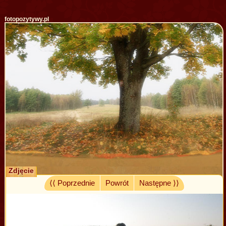
fotopozytywy.pl
Zdjęcie
⟨⟨ Poprzednie
Powrót
Następne ⟩⟩