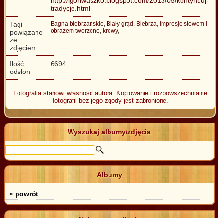
http://igoriwaszko.blogspot.com/2013/05/kontynuuj-
tradycje.html
Tagi
Bagna biebrzańskie
,
Biały grąd
,
Biebrza
,
Impresje słowem i
obrazem tworzone
,
krowy
,
powiązane
ze
zdjęciem
Ilość
6694
odsłon
Fotografia stanowi własność autora. Kopiowanie i rozpowszechnianie
fotografii bez jego zgody jest zabronione.
Wyszukaj albumy/zdjęcia
Albumy
« powrót