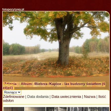
fotopozytywy.pl
Zdjęcia :: Album: /
Biebrza
/
Kapice - las budzony światłem
(6
zdjęć)
Zdefiniowane
| Data dodania |
Data uwiecznienia
|
Nazwa
|
Ilość
odsłon