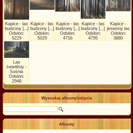
Kapice - las
Kapice - las
Kapice - las
Kapice - las
Kapice -
budzony [...]
budzony [...]
budzony [...]
budzony [...]
jesienny las
Odsłon:
Odsłon:
Odsłon:
Odsłon:
Odsłon:
5229
5029
4716
4795
3880
Las
świetlisty -
Sośnia
Odsłon:
2948
Wyszukaj albumy/zdjęcia
Albumy