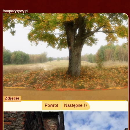
fotopozytywy.pl
Zdjęcie
Powrót
Następne ⟩⟩