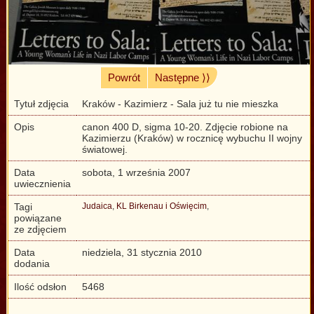
Powrót
Następne ⟩⟩
Tytuł zdjęcia
Kraków - Kazimierz - Sala już tu nie mieszka
Opis
canon 400 D, sigma 10-20. Zdjęcie robione na
Kazimierzu (Kraków) w rocznicę wybuchu II wojny
światowej.
Data
sobota, 1 września 2007
uwiecznienia
Tagi
Judaica
,
KL Birkenau i Oświęcim
,
powiązane
ze zdjęciem
Data
niedziela, 31 stycznia 2010
dodania
Ilość odsłon
5468