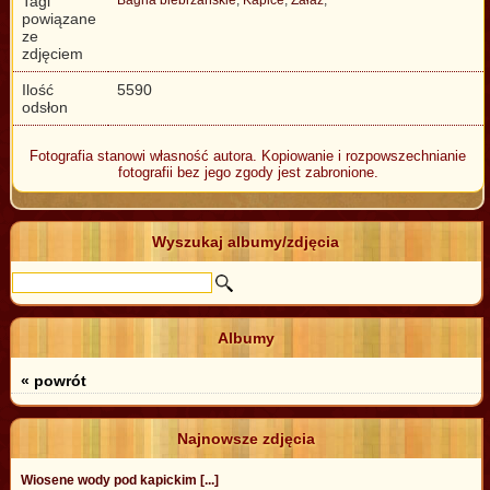
Tagi
powiązane
ze
zdjęciem
Ilość
5590
odsłon
Fotografia stanowi własność autora. Kopiowanie i rozpowszechnianie
fotografii bez jego zgody jest zabronione.
Wyszukaj albumy/zdjęcia
Albumy
« powrót
Najnowsze zdjęcia
Wiosene wody pod kapickim [...]