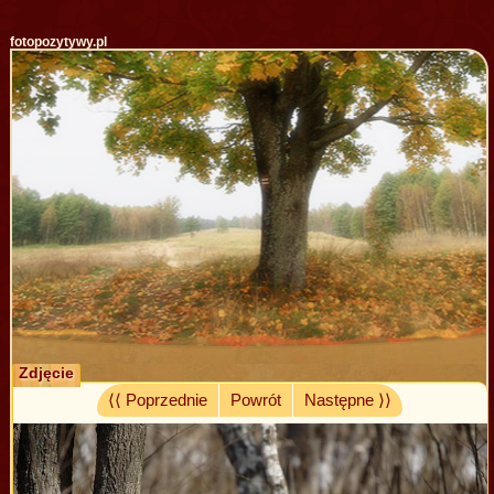
fotopozytywy.pl
Zdjęcie
⟨⟨ Poprzednie
Powrót
Następne ⟩⟩