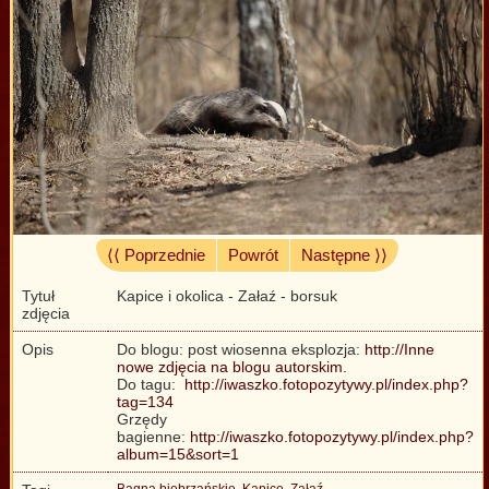
⟨⟨ Poprzednie
Powrót
Następne ⟩⟩
Tytuł
Kapice i okolica - Załaź - borsuk
zdjęcia
Opis
Do blogu: post wiosenna eksplozja:
http://Inne
nowe zdjęcia na blogu autorskim.
Do tagu:
http://iwaszko.fotopozytywy.pl/index.php?
tag=134
Grzędy
bagienne:
http://iwaszko.fotopozytywy.pl/index.php?
album=15&sort=1
Bagna biebrzańskie
,
Kapice
,
Załaź
,