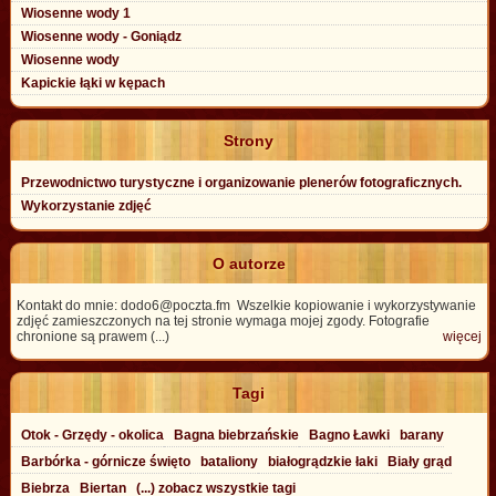
Wiosenne wody 1
Wiosenne wody - Goniądz
Wiosenne wody
Kapickie łąki w kępach
Strony
Przewodnictwo turystyczne i organizowanie plenerów fotograficznych.
Wykorzystanie zdjęć
O autorze
Kontakt do mnie: dodo6@poczta.fm Wszelkie kopiowanie i wykorzystywanie
zdjęć zamieszczonych na tej stronie wymaga mojej zgody. Fotografie
chronione są prawem (...)
więcej
Tagi
Otok - Grzędy - okolica
Bagna biebrzańskie
Bagno Ławki
barany
Barbórka - górnicze święto
bataliony
białogrądzkie łaki
Biały grąd
Biebrza
Biertan
(...) zobacz wszystkie tagi