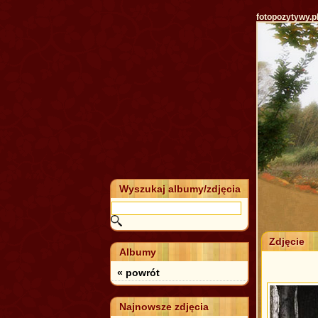
fotopozytywy.p
Wyszukaj albumy/zdjęcia
Zdjęcie
Albumy
« powrót
Najnowsze zdjęcia