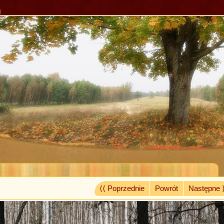
l
⟨⟨ Poprzednie
Powrót
Następne 