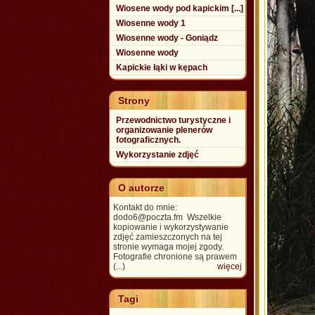
Wiosene wody pod kapickim [...]
Wiosenne wody 1
Wiosenne wody - Goniądz
Wiosenne wody
Kapickie łąki w kępach
Strony
Przewodnictwo turystyczne i
organizowanie plenerów
fotograficznych.
Wykorzystanie zdjęć
O autorze
Kontakt do mnie:
dodo6@poczta.fm Wszelkie
kopiowanie i wykorzystywanie
zdjęć zamieszczonych na tej
stronie wymaga mojej zgody.
Fotografie chronione są prawem
(...)
więcej
Tagi