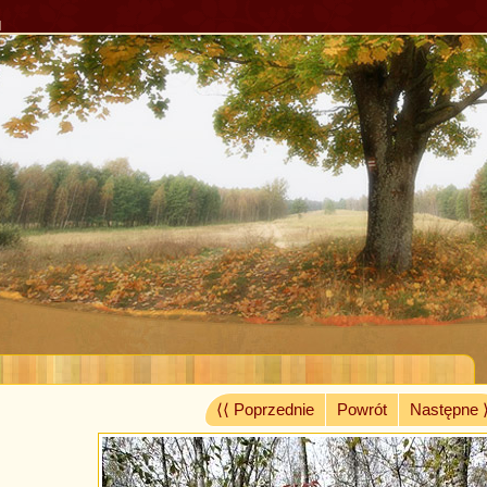
l
⟨⟨ Poprzednie
Powrót
Następne 