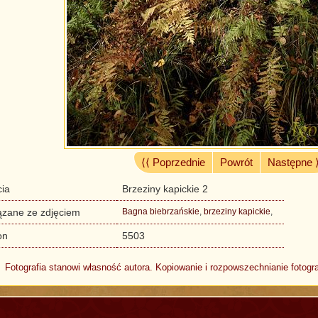
⟨⟨ Poprzednie
Powrót
Następne 
cia
Brzeziny kapickie 2
ązane ze zdjęciem
Bagna biebrzańskie
,
brzeziny kapickie
,
on
5503
Fotografia stanowi własność autora. Kopiowanie i rozpowszechnianie fotogra