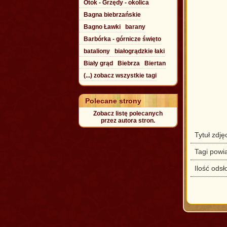
Otok - Grzędy - okolica
Bagna biebrzańskie
Bagno Ławki
barany
Barbórka - górnicze święto
bataliony
białogrądzkie łaki
Biały grąd
Biebrza
Biertan
(...) zobacz wszystkie tagi
Polecane strony
Zobacz listę polecanych
przez autora stron.
Tytuł zdję
Tagi powi
Ilość odsł