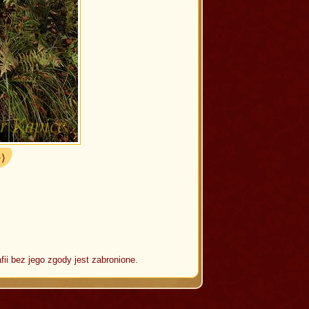
⟩⟩
fii bez jego zgody jest zabronione.