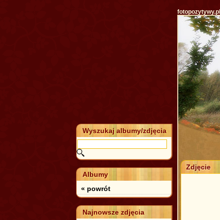
fotopozytywy.p
Wyszukaj albumy/zdjęcia
Zdjęcie
Albumy
« powrót
Najnowsze zdjęcia