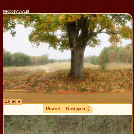
fotopozytywy.pl
Zdjęcie
Powrót
Następne ⟩⟩