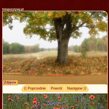
fotopozytywy.pl
Zdjęcie
⟨⟨ Poprzednie
Powrót
Następne ⟩⟩