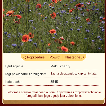
⟨⟨ Poprzednie
Powrót
Następne ⟩⟩
Tytuł zdjęcia
Maki i chabry
Tagi powiązane ze zdjęciem
Bagna biebrzańskie
,
Kapice
,
kwiaty
,
Ilość odsłon
3545
Fotografia stanowi własność autora. Kopiowanie i rozpowszechnianie
fotografii bez jego zgody jest zabronione.