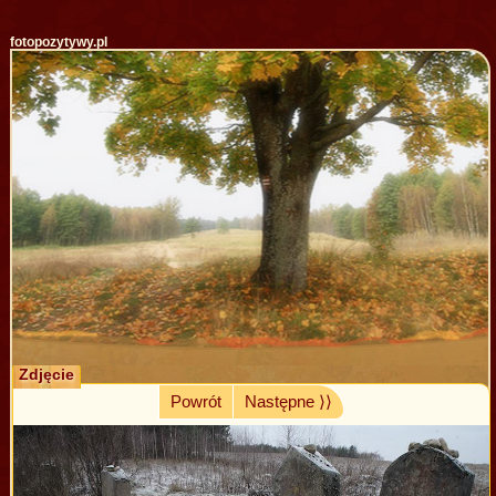
fotopozytywy.pl
Zdjęcie
Powrót
Następne ⟩⟩