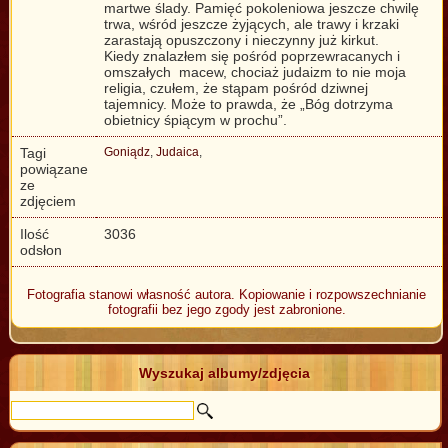
martwe ślady. Pamięć pokoleniowa jeszcze chwilę
trwa, wśród jeszcze żyjących, ale trawy i krzaki
zarastają opuszczony i nieczynny już kirkut.
Kiedy znalazłem się pośród poprzewracanych i
omszałych macew, chociaż judaizm to nie moja
religia, czułem, że stąpam pośród dziwnej
tajemnicy. Może to prawda, że „Bóg dotrzyma
obietnicy śpiącym w prochu”.
Tagi
Goniądz
,
Judaica
,
powiązane
ze
zdjęciem
Ilość
3036
odsłon
Fotografia stanowi własność autora. Kopiowanie i rozpowszechnianie
fotografii bez jego zgody jest zabronione.
Wyszukaj albumy/zdjęcia