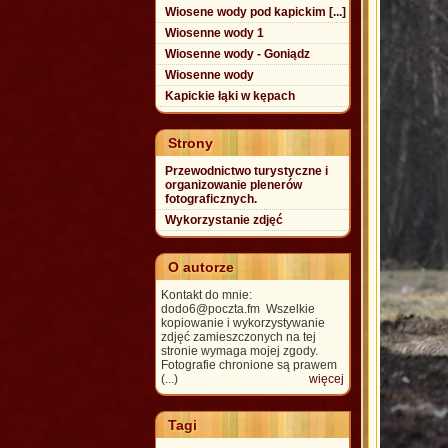
Wiosene wody pod kapickim [...]
Wiosenne wody 1
Wiosenne wody - Goniądz
Wiosenne wody
Kapickie łąki w kępach
Strony
Przewodnictwo turystyczne i
organizowanie plenerów
fotograficznych.
Wykorzystanie zdjęć
O autorze
Kontakt do mnie:
dodo6@poczta.fm Wszelkie
kopiowanie i wykorzystywanie
zdjęć zamieszczonych na tej
stronie wymaga mojej zgody.
Fotografie chronione są prawem
(...)
więcej
Tagi