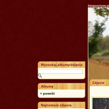
fotopozytywy.p
Wyszukaj albumy/zdjęcia
Zdjęcie
Albumy
« powrót
Najnowsze zdjęcia