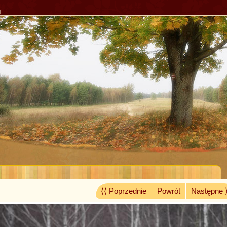
l
⟨⟨ Poprzednie
Powrót
Następne 