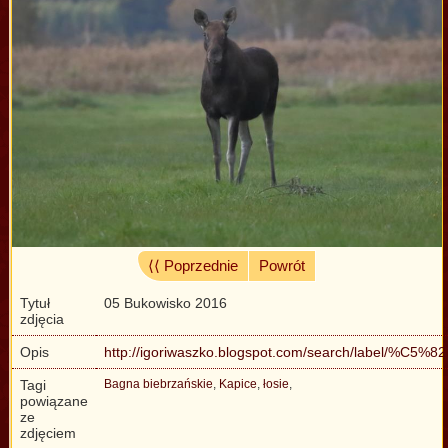
⟨⟨ Poprzednie
Powrót
Tytuł
05 Bukowisko 2016
zdjęcia
Opis
http://igoriwaszko.blogspot.com/search/label/%C5%82
Tagi
Bagna biebrzańskie
,
Kapice
,
łosie
,
powiązane
ze
zdjęciem