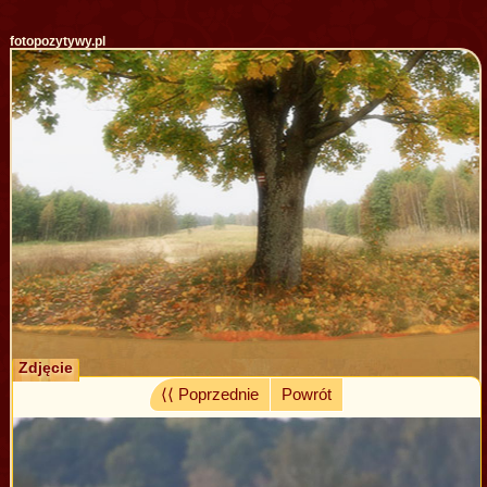
fotopozytywy.pl
Zdjęcie
⟨⟨ Poprzednie
Powrót