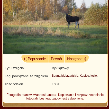
⟨⟨ Poprzednie
Powrót
Następne ⟩⟩
Tytuł zdjęcia
Byk łąkowy
Tagi powiązane ze zdjęciem
Bagna biebrzańskie
,
Kapice
,
łosie
,
Ilość odsłon
1831
Fotografia stanowi własność autora. Kopiowanie i rozpowszechnianie
fotografii bez jego zgody jest zabronione.