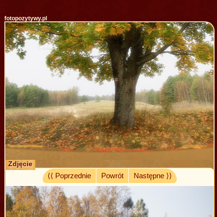
fotopozytywy.pl
Zdjęcie
⟨⟨ Poprzednie
Powrót
Następne ⟩⟩