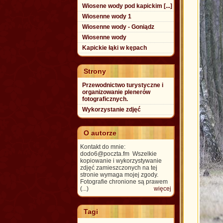
Wiosene wody pod kapickim [...]
Wiosenne wody 1
Wiosenne wody - Goniądz
Wiosenne wody
Kapickie łąki w kępach
Strony
Przewodnictwo turystyczne i
organizowanie plenerów
fotograficznych.
Wykorzystanie zdjęć
O autorze
Kontakt do mnie:
dodo6@poczta.fm Wszelkie
kopiowanie i wykorzystywanie
zdjęć zamieszczonych na tej
stronie wymaga mojej zgody.
Fotografie chronione są prawem
(...)
więcej
Tagi