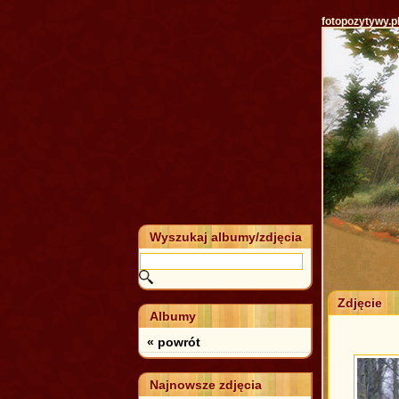
fotopozytywy.p
Wyszukaj albumy/zdjęcia
Zdjęcie
Albumy
« powrót
Najnowsze zdjęcia