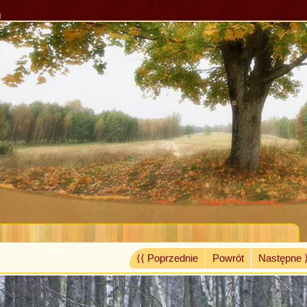
l
⟨⟨ Poprzednie
Powrót
Następne 