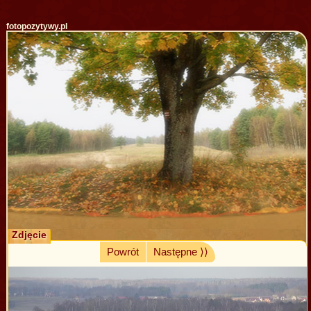
fotopozytywy.pl
Zdjęcie
Powrót
Następne ⟩⟩