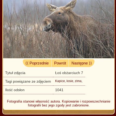
⟨⟨ Poprzednie
Powrót
Następne ⟩⟩
Tytuł zdjęcia
Łoś obżarciuch 7
Tagi powiązane ze zdjęciem
Kapice
,
łosie
,
zima
,
Ilość odsłon
1041
Fotografia stanowi własność autora. Kopiowanie i rozpowszechnianie
fotografii bez jego zgody jest zabronione.