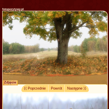
fotopozytywy.pl
Zdjęcie
⟨⟨ Poprzednie
Powrót
Następne ⟩⟩