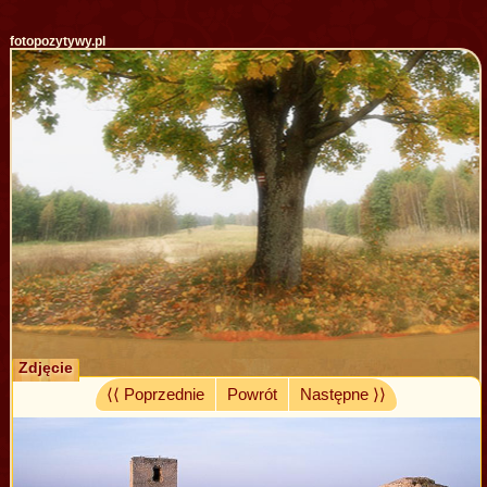
fotopozytywy.pl
Zdjęcie
⟨⟨ Poprzednie
Powrót
Następne ⟩⟩