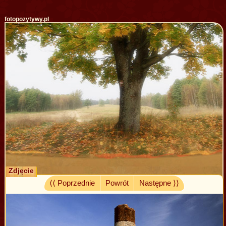
fotopozytywy.pl
Zdjęcie
⟨⟨ Poprzednie
Powrót
Następne ⟩⟩