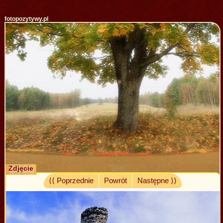
fotopozytywy.pl
Zdjęcie
⟨⟨ Poprzednie
Powrót
Następne ⟩⟩