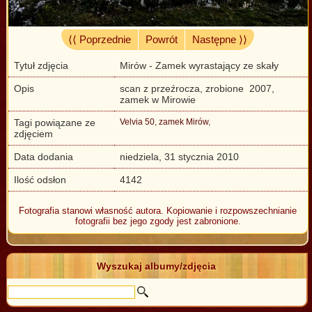
⟨⟨ Poprzednie
Powrót
Następne ⟩⟩
Tytuł zdjęcia
Mirów - Zamek wyrastający ze skały
Opis
scan z przeźrocza, zrobione 2007,
zamek w Mirowie
Tagi powiązane ze
Velvia 50
,
zamek Mirów
,
zdjęciem
Data dodania
niedziela, 31 stycznia 2010
Ilość odsłon
4142
Fotografia stanowi własność autora. Kopiowanie i rozpowszechnianie
fotografii bez jego zgody jest zabronione.
Wyszukaj albumy/zdjęcia