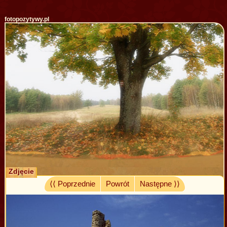
fotopozytywy.pl
Zdjęcie
⟨⟨ Poprzednie
Powrót
Następne ⟩⟩