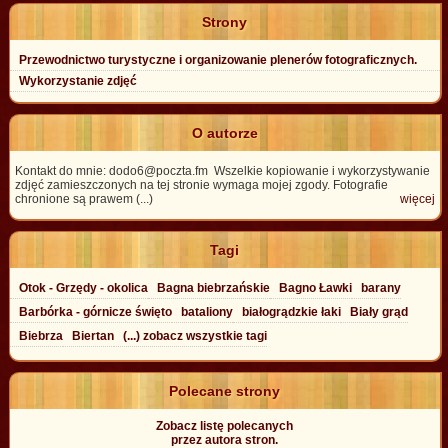
Strony
Przewodnictwo turystyczne i organizowanie plenerów fotograficznych.
Wykorzystanie zdjęć
O autorze
Kontakt do mnie: dodo6@poczta.fm Wszelkie kopiowanie i wykorzystywanie
zdjęć zamieszczonych na tej stronie wymaga mojej zgody. Fotografie
chronione są prawem (...)
więcej
Tagi
Otok - Grzędy - okolica
Bagna biebrzańskie
Bagno Ławki
barany
Barbórka - górnicze święto
bataliony
białogrądzkie łaki
Biały grąd
Biebrza
Biertan
(...) zobacz wszystkie tagi
Polecane strony
Zobacz listę polecanych
przez autora stron.