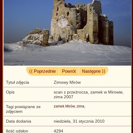
⟨⟨ Poprzednie
Powrót
Następne ⟩⟩
Tytuł zdjęcia
Zimowy Mirów
Opis
scan z przeźrocza, zamek w Mirowie,
zima 2007
Tagi powiązane ze
zamek Mirów
,
zima
,
zdjęciem
Data dodania
niedziela, 31 stycznia 2010
Ilość odsłon
4294