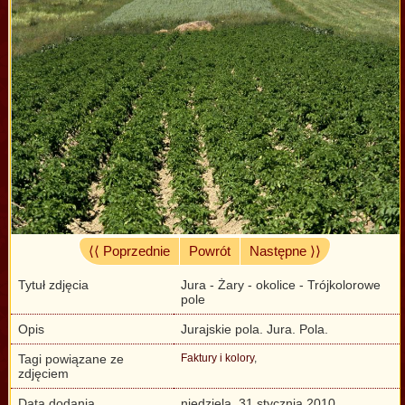
⟨⟨ Poprzednie
Powrót
Następne ⟩⟩
Tytuł zdjęcia
Jura - Żary - okolice - Trójkolorowe
pole
Opis
Jurajskie pola. Jura. Pola.
Tagi powiązane ze
Faktury i kolory
,
zdjęciem
Data dodania
niedziela, 31 stycznia 2010