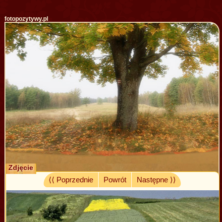
fotopozytywy.pl
Zdjęcie
⟨⟨ Poprzednie
Powrót
Następne ⟩⟩