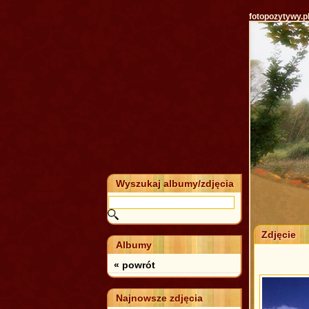
fotopozytywy.p
Wyszukaj albumy/zdjęcia
Zdjęcie
Albumy
« powrót
Najnowsze zdjęcia