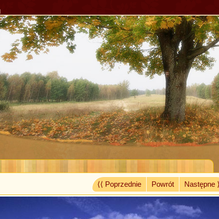
l
⟨⟨ Poprzednie
Powrót
Następne 