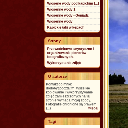
Wiosene wody pod kapickim [...]
Wiosenne wody 1
Wiosenne wody - Goniądz
Wiosenne wody
Kapickie łąki w kępach
Strony
Przewodnictwo turystyczne i
organizowanie plenerów
fotograficznych.
Wykorzystanie zdjęć
O autorze
Kontakt do mnie:
dodo6@poczta.fm Wszelkie
kopiowanie i wykorzystywanie
zdjęć zamieszczonych na tej
stronie wymaga mojej zgody.
Fotografie chronione są prawem
(...)
więcej
Tagi