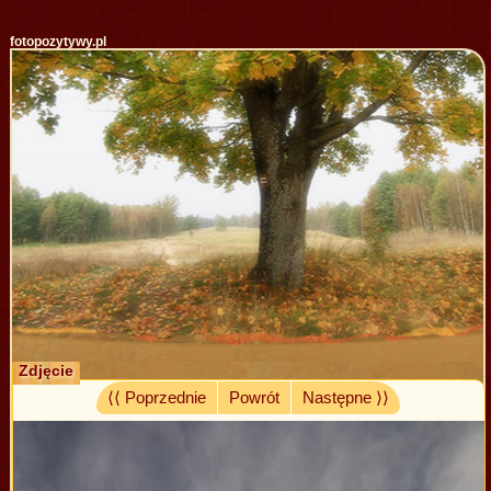
fotopozytywy.pl
Zdjęcie
⟨⟨ Poprzednie
Powrót
Następne ⟩⟩