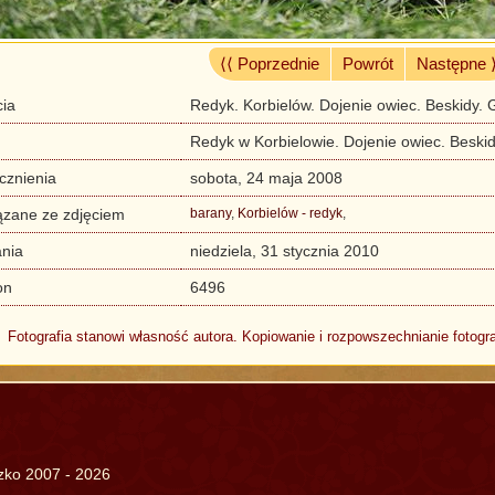
⟨⟨ Poprzednie
Powrót
Następne 
cia
Redyk. Korbielów. Dojenie owiec. Beskidy. 
Redyk w Korbielowie. Dojenie owiec. Beskid
cznienia
sobota, 24 maja 2008
ązane ze zdjęciem
barany
,
Korbielów - redyk
,
nia
niedziela, 31 stycznia 2010
on
6496
Fotografia stanowi własność autora. Kopiowanie i rozpowszechnianie fotogra
szko 2007 - 2026