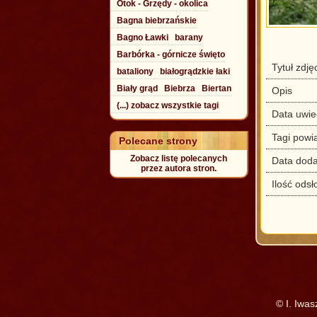
Otok - Grzędy - okolica
Bagna biebrzańskie
Bagno Ławki
barany
Barbórka - górnicze święto
Tytuł zdję
bataliony
białogrądzkie łaki
Biały grąd
Biebrza
Biertan
Opis
(...) zobacz wszystkie tagi
Data uwie
Tagi powi
Polecane strony
Zobacz listę polecanych
Data doda
przez autora stron.
Ilość odsł
© I. Iwa