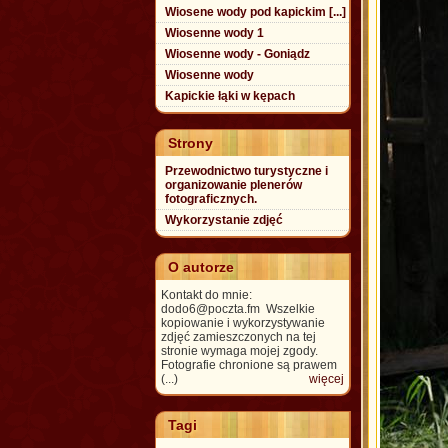
Wiosene wody pod kapickim [...]
Wiosenne wody 1
Wiosenne wody - Goniądz
Wiosenne wody
Kapickie łąki w kępach
Strony
Przewodnictwo turystyczne i
organizowanie plenerów
fotograficznych.
Wykorzystanie zdjęć
O autorze
Kontakt do mnie:
dodo6@poczta.fm Wszelkie
kopiowanie i wykorzystywanie
zdjęć zamieszczonych na tej
stronie wymaga mojej zgody.
Fotografie chronione są prawem
(...)
więcej
Tagi