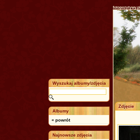
fotopozytywy.p
Wyszukaj albumy/zdjęcia
Zdjęcie
Albumy
« powrót
Najnowsze zdjęcia