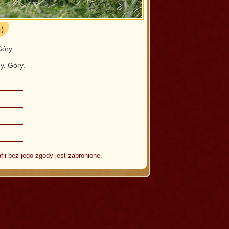
⟩⟩
Góry.
y. Góry.
fii bez jego zgody jest zabronione.