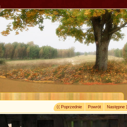
l
⟨⟨ Poprzednie
Powrót
Następne 