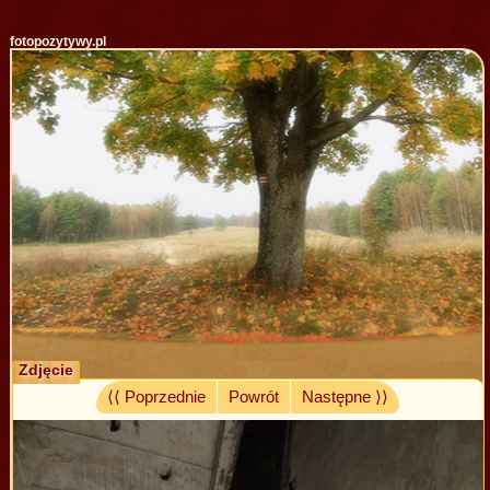
fotopozytywy.pl
Zdjęcie
⟨⟨ Poprzednie
Powrót
Następne ⟩⟩