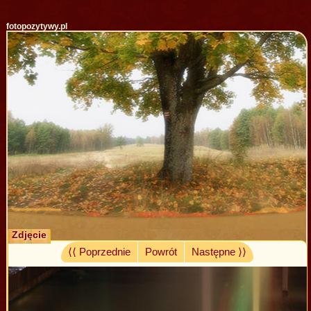
fotopozytywy.pl
Zdjęcie
⟨⟨ Poprzednie
Powrót
Następne ⟩⟩