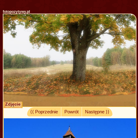
fotopozytywy.pl
Zdjęcie
⟨⟨ Poprzednie
Powrót
Następne ⟩⟩