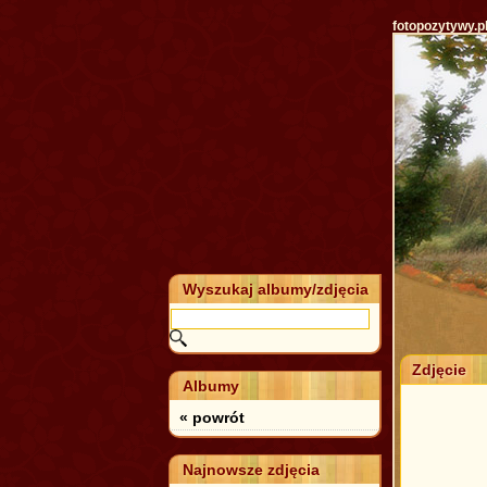
fotopozytywy.p
Wyszukaj albumy/zdjęcia
Zdjęcie
Albumy
« powrót
Najnowsze zdjęcia