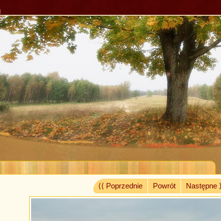
l
⟨⟨ Poprzednie
Powrót
Następne 