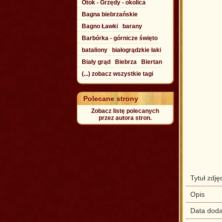
Otok - Grzędy - okolica
Bagna biebrzańskie
Bagno Ławki
barany
Barbórka - górnicze święto
bataliony
białogrądzkie łaki
Biały grąd
Biebrza
Biertan
(...) zobacz wszystkie tagi
Polecane strony
Zobacz listę polecanych
przez autora stron.
Tytuł zdję
Opis
Data doda