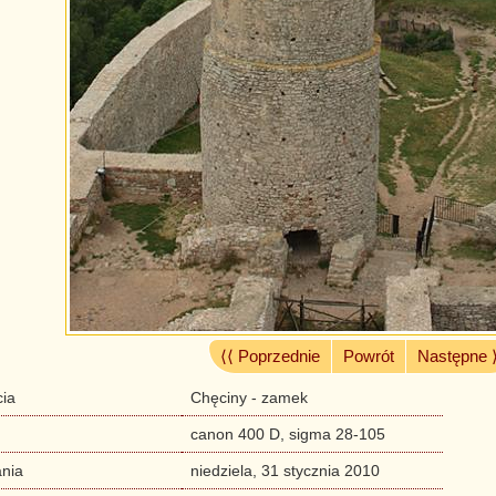
⟨⟨ Poprzednie
Powrót
Następne 
cia
Chęciny - zamek
canon 400 D, sigma 28-105
nia
niedziela, 31 stycznia 2010