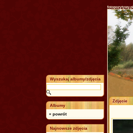
fotopozytywy.p
Wyszukaj albumy/zdjęcia
Zdjęcie
Albumy
« powrót
Najnowsze zdjęcia