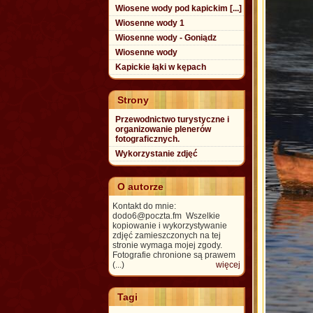
Wiosene wody pod kapickim [...]
Wiosenne wody 1
Wiosenne wody - Goniądz
Wiosenne wody
Kapickie łąki w kępach
Strony
Przewodnictwo turystyczne i
organizowanie plenerów
fotograficznych.
Wykorzystanie zdjęć
O autorze
Kontakt do mnie:
dodo6@poczta.fm Wszelkie
kopiowanie i wykorzystywanie
zdjęć zamieszczonych na tej
stronie wymaga mojej zgody.
Fotografie chronione są prawem
(...)
więcej
Tagi