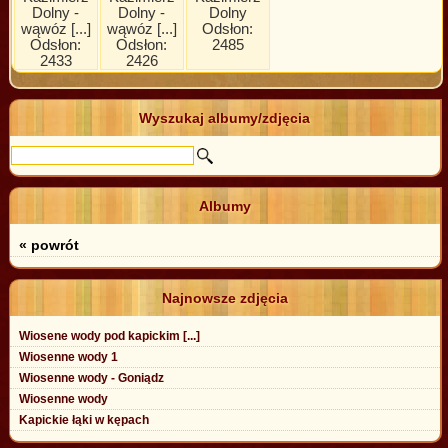
Dolny -
Dolny -
Dolny
wąwóz [...]
wąwóz [...]
Odsłon:
Odsłon:
Odsłon:
2485
2433
2426
Wyszukaj albumy/zdjęcia
Albumy
« powrót
Najnowsze zdjęcia
Wiosene wody pod kapickim [...]
Wiosenne wody 1
Wiosenne wody - Goniądz
Wiosenne wody
Kapickie łąki w kępach