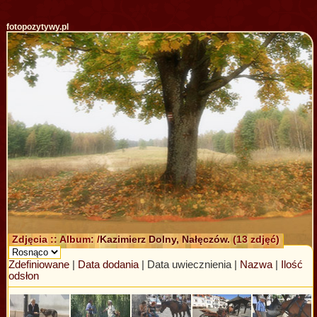
fotopozytywy.pl
Zdjęcia :: Album: /
Kazimierz Dolny, Nałęczów.
(13 zdjęć)
Zdefiniowane
|
Data dodania
| Data uwiecznienia |
Nazwa
|
Ilość
odsłon