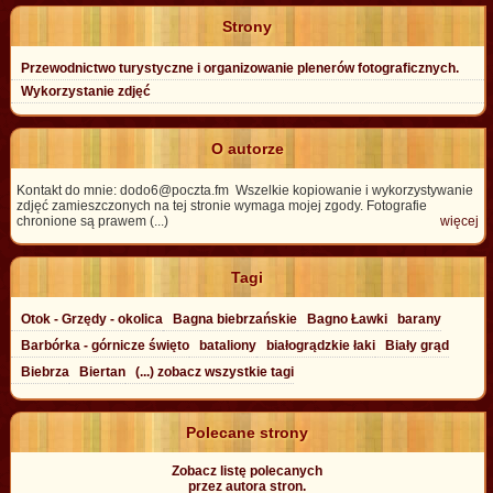
Strony
Przewodnictwo turystyczne i organizowanie plenerów fotograficznych.
Wykorzystanie zdjęć
O autorze
Kontakt do mnie: dodo6@poczta.fm Wszelkie kopiowanie i wykorzystywanie
zdjęć zamieszczonych na tej stronie wymaga mojej zgody. Fotografie
chronione są prawem (...)
więcej
Tagi
Otok - Grzędy - okolica
Bagna biebrzańskie
Bagno Ławki
barany
Barbórka - górnicze święto
bataliony
białogrądzkie łaki
Biały grąd
Biebrza
Biertan
(...) zobacz wszystkie tagi
Polecane strony
Zobacz listę polecanych
przez autora stron.