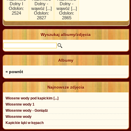
Dolny I
Dolny -
Dolny -
Odsłon:
wąwóz [...]
wąwóz [...]
2524
Odsłon:
Odsłon:
2827
2865
Wyszukaj albumy/zdjęcia
Albumy
« powrót
Najnowsze zdjęcia
Wiosene wody pod kapickim [...]
Wiosenne wody 1
Wiosenne wody - Goniądz
Wiosenne wody
Kapickie łąki w kępach