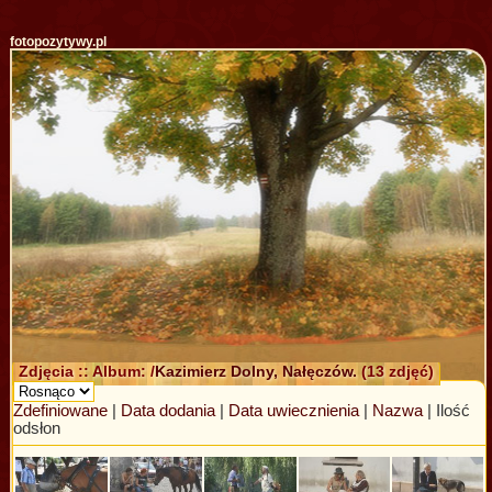
fotopozytywy.pl
Zdjęcia :: Album: /
Kazimierz Dolny, Nałęczów.
(13 zdjęć)
Zdefiniowane
|
Data dodania
|
Data uwiecznienia
|
Nazwa
| Ilość
odsłon