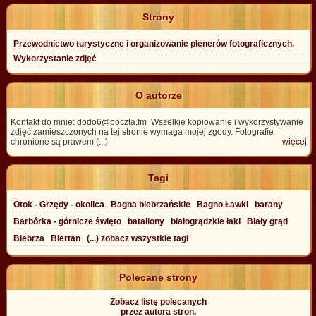
Strony
Przewodnictwo turystyczne i organizowanie plenerów fotograficznych.
Wykorzystanie zdjęć
O autorze
Kontakt do mnie: dodo6@poczta.fm Wszelkie kopiowanie i wykorzystywanie
zdjęć zamieszczonych na tej stronie wymaga mojej zgody. Fotografie
chronione są prawem (...)
więcej
Tagi
Otok - Grzędy - okolica
Bagna biebrzańskie
Bagno Ławki
barany
Barbórka - górnicze święto
bataliony
białogrądzkie łaki
Biały grąd
Biebrza
Biertan
(...) zobacz wszystkie tagi
Polecane strony
Zobacz listę polecanych
przez autora stron.