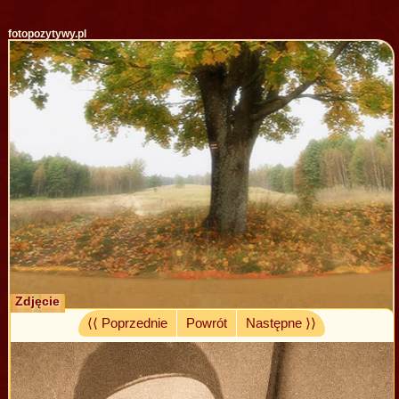
fotopozytywy.pl
Zdjęcie
⟨⟨ Poprzednie
Powrót
Następne ⟩⟩