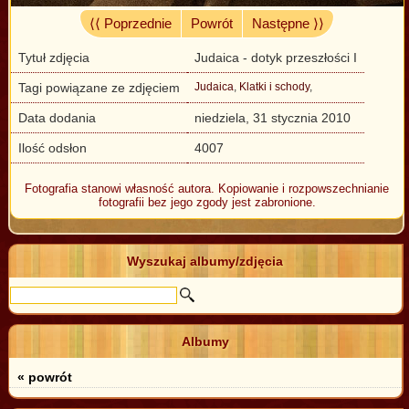
⟨⟨ Poprzednie
Powrót
Następne ⟩⟩
Tytuł zdjęcia
Judaica - dotyk przeszłości I
Tagi powiązane ze zdjęciem
Judaica
,
Klatki i schody
,
Data dodania
niedziela, 31 stycznia 2010
Ilość odsłon
4007
Fotografia stanowi własność autora. Kopiowanie i rozpowszechnianie
fotografii bez jego zgody jest zabronione.
Wyszukaj albumy/zdjęcia
Albumy
« powrót