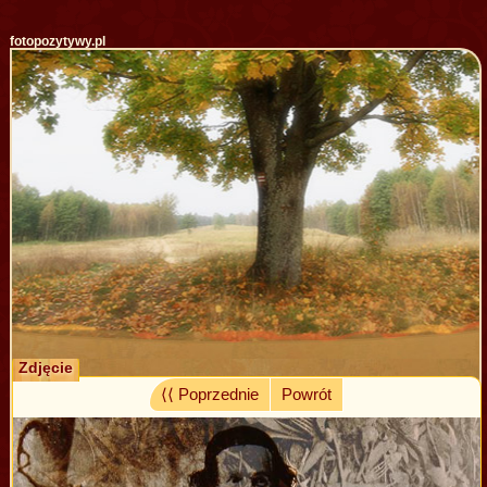
fotopozytywy.pl
Zdjęcie
⟨⟨ Poprzednie
Powrót