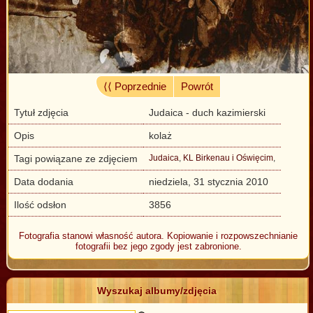
⟨⟨ Poprzednie
Powrót
Tytuł zdjęcia
Judaica - duch kazimierski
Opis
kolaż
Tagi powiązane ze zdjęciem
Judaica
,
KL Birkenau i Oświęcim
,
Data dodania
niedziela, 31 stycznia 2010
Ilość odsłon
3856
Fotografia stanowi własność autora. Kopiowanie i rozpowszechnianie
fotografii bez jego zgody jest zabronione.
Wyszukaj albumy/zdjęcia