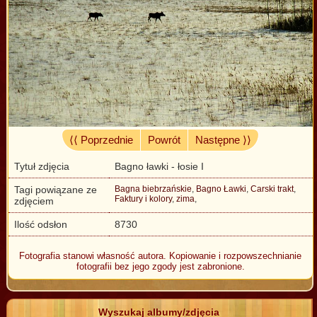
⟨⟨ Poprzednie
Powrót
Następne ⟩⟩
Tytuł zdjęcia
Bagno ławki - łosie I
Tagi powiązane ze
Bagna biebrzańskie
,
Bagno Ławki
,
Carski trakt
,
Faktury i kolory
,
zima
,
zdjęciem
Ilość odsłon
8730
Fotografia stanowi własność autora. Kopiowanie i rozpowszechnianie
fotografii bez jego zgody jest zabronione.
Wyszukaj albumy/zdjęcia