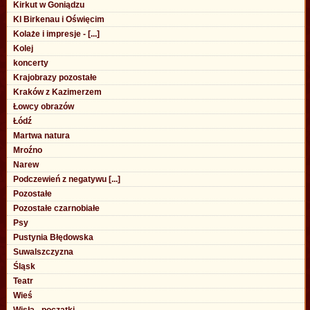
Kirkut w Goniądzu
Kl Birkenau i Oświęcim
Kolaże i impresje - [...]
Kolej
koncerty
Krajobrazy pozostałe
Kraków z Kazimerzem
Łowcy obrazów
Łódź
Martwa natura
Mroźno
Narew
Podczewień z negatywu [...]
Pozostałe
Pozostałe czarnobiałe
Psy
Pustynia Błędowska
Suwalszczyzna
Śląsk
Teatr
Wieś
Wisła - początki