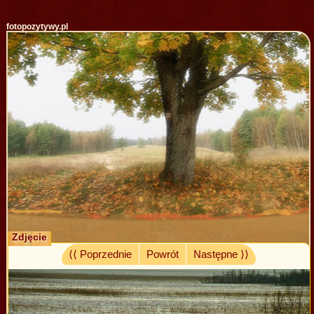
fotopozytywy.pl
Zdjęcie
⟨⟨ Poprzednie
Powrót
Następne ⟩⟩