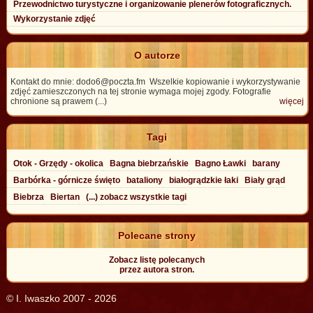
Przewodnictwo turystyczne i organizowanie plenerów fotograficznych.
Wykorzystanie zdjęć
O autorze
Kontakt do mnie: dodo6@poczta.fm Wszelkie kopiowanie i wykorzystywanie
zdjęć zamieszczonych na tej stronie wymaga mojej zgody. Fotografie
chronione są prawem (...)
więcej
Tagi
Otok - Grzędy - okolica
Bagna biebrzańskie
Bagno Ławki
barany
Barbórka - górnicze święto
bataliony
białogrądzkie łaki
Biały grąd
Biebrza
Biertan
(...) zobacz wszystkie tagi
Polecane strony
Zobacz listę polecanych
przez autora stron.
© I. Iwaszko 2007 - 2026