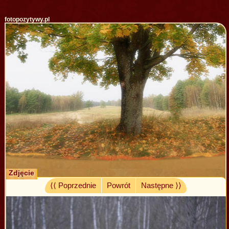
fotopozytywy.pl
Zdjęcie
⟨⟨ Poprzednie
Powrót
Następne ⟩⟩