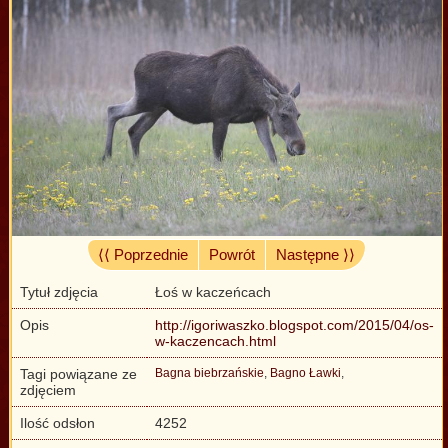
⟨⟨ Poprzednie
Powrót
Następne ⟩⟩
Tytuł zdjęcia
Łoś w kaczeńcach
Opis
http://igoriwaszko.blogspot.com/2015/04/os-
w-kaczencach.html
Tagi powiązane ze
Bagna biebrzańskie
,
Bagno Ławki
,
zdjęciem
Ilość odsłon
4252