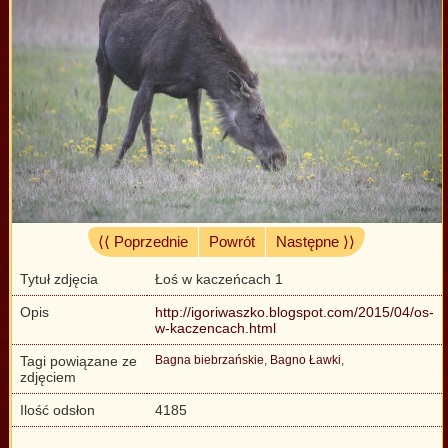
⟨⟨ Poprzednie
Powrót
Następne ⟩⟩
Tytuł zdjęcia
Łoś w kaczeńcach 1
Opis
http://igoriwaszko.blogspot.com/2015/04/os-
w-kaczencach.html
Tagi powiązane ze
Bagna biebrzańskie
,
Bagno Ławki
,
zdjęciem
Ilość odsłon
4185