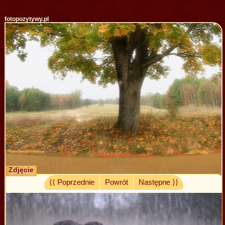
fotopozytywy.pl
Zdjęcie
⟨⟨ Poprzednie
Powrót
Następne ⟩⟩