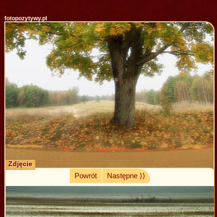
fotopozytywy.pl
Zdjęcie
Powrót
Następne ⟩⟩