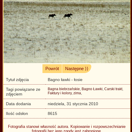
Powrót
Następne ⟩⟩
Tytuł zdjęcia
Bagno ławki - łosie
Tagi powiązane ze
Bagna biebrzańskie
,
Bagno Ławki
,
Carski trakt
,
Faktury i kolory
,
zima
,
zdjęciem
Data dodania
niedziela, 31 stycznia 2010
Ilość odsłon
8615
Fotografia stanowi własność autora. Kopiowanie i rozpowszechnianie
fotografii bez jego zgody jest zabronione.