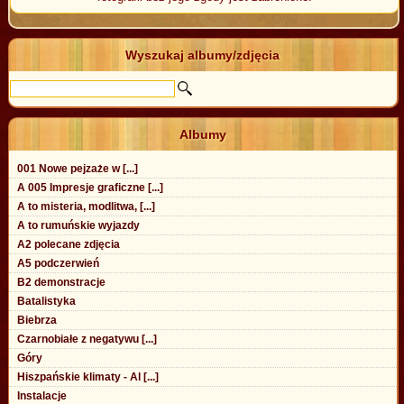
Wyszukaj albumy/zdjęcia
Albumy
001 Nowe pejzaże w [...]
A 005 Impresje graficzne [...]
A to misteria, modlitwa, [...]
A to rumuńskie wyjazdy
A2 polecane zdjęcia
A5 podczerwień
B2 demonstracje
Batalistyka
Biebrza
Czarnobiałe z negatywu [...]
Góry
Hiszpańskie klimaty - Al [...]
Instalacje