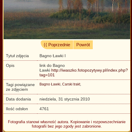
⟨⟨ Poprzednie
Powrót
Tytuł zdjęcia
Bagno Ławki I
Opis
link do Bagno
Ławki
http://iwaszko.fotopozytywy.pl/index.php?
tag=101
Tagi powiązane
Bagno Ławki
,
Carski trakt
,
ze zdjęciem
Data dodania
niedziela, 31 stycznia 2010
Ilość odsłon
4761
Fotografia stanowi własność autora. Kopiowanie i rozpowszechnianie
fotografii bez jego zgody jest zabronione.