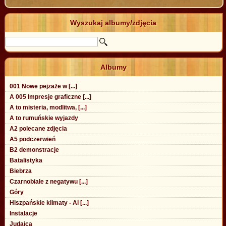
Wyszukaj albumy/zdjęcia
Albumy
001 Nowe pejzaże w [...]
A 005 Impresje graficzne [...]
A to misteria, modlitwa, [...]
A to rumuńskie wyjazdy
A2 polecane zdjęcia
A5 podczerwień
B2 demonstracje
Batalistyka
Biebrza
Czarnobiałe z negatywu [...]
Góry
Hiszpańskie klimaty - Al [...]
Instalacje
Judaica