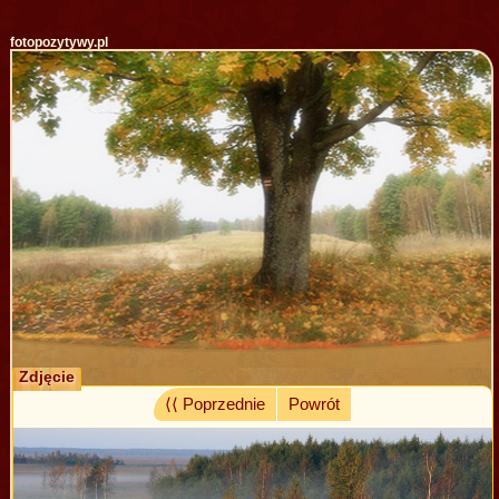
fotopozytywy.pl
Zdjęcie
⟨⟨ Poprzednie
Powrót