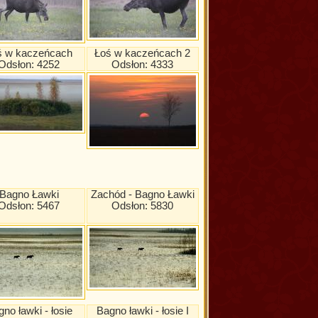
ś w kaczeńcach
Łoś w kaczeńcach 2
Odsłon: 4252
Odsłon: 4333
Bagno Ławki
Zachód - Bagno Ławki
Odsłon: 5467
Odsłon: 5830
no ławki - łosie
Bagno ławki - łosie I