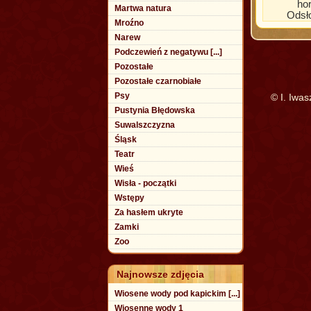
ho
Martwa natura
Odsł
Mroźno
Narew
Podczewień z negatywu [...]
Pozostałe
Pozostałe czarnobiałe
Psy
© I. Iwa
Pustynia Błędowska
Suwalszczyzna
Śląsk
Teatr
Wieś
Wisła - początki
Wstępy
Za hasłem ukryte
Zamki
Zoo
Najnowsze zdjęcia
Wiosene wody pod kapickim [...]
Wiosenne wody 1