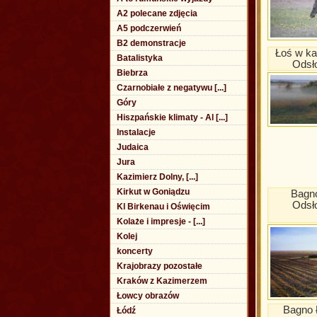
A2 polecane zdjęcia
A5 podczerwień
B2 demonstracje
Łoś w k
Batalistyka
Odsł
Biebrza
Czarnobiałe z negatywu [...]
Góry
Hiszpańskie klimaty - Al [...]
Instalacje
Judaica
Jura
Kazimierz Dolny, [...]
Kirkut w Goniądzu
Bagno
Odsł
Kl Birkenau i Oświęcim
Kolaże i impresje - [...]
Kolej
koncerty
Krajobrazy pozostałe
Kraków z Kazimerzem
Łowcy obrazów
Bagno 
Łódź