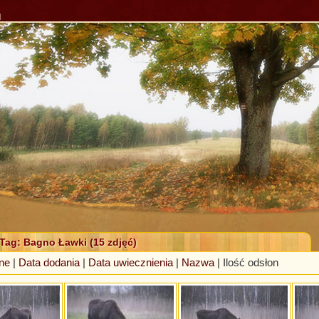
l
 Tag: Bagno Ławki (15 zdjęć)
ne
|
Data dodania
|
Data uwiecznienia
|
Nazwa
| Ilość odsłon