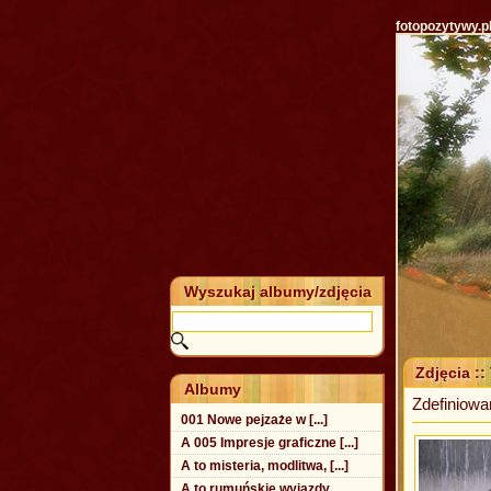
fotopozytywy.p
Wyszukaj albumy/zdjęcia
Zdjęcia ::
Albumy
Zdefiniowa
001 Nowe pejzaże w [...]
A 005 Impresje graficzne [...]
A to misteria, modlitwa, [...]
A to rumuńskie wyjazdy