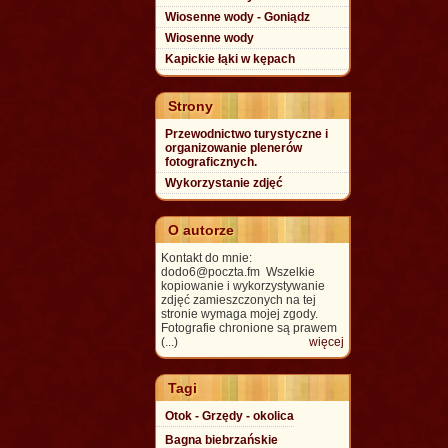
Wiosenne wody - Goniądz
Wiosenne wody
Kapickie łąki w kępach
Strony
Przewodnictwo turystyczne i
organizowanie plenerów
fotograficznych.
Wykorzystanie zdjęć
O autorze
Kontakt do mnie:
dodo6@poczta.fm Wszelkie
kopiowanie i wykorzystywanie
zdjęć zamieszczonych na tej
stronie wymaga mojej zgody.
Fotografie chronione są prawem
(...)
więcej
Tagi
Otok - Grzędy - okolica
Bagna biebrzańskie