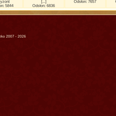
ryzont
[...]
Odsłon: 7657
on: 5844
Odsłon: 6836
szko 2007 - 2026