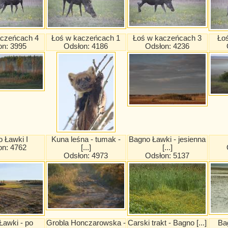
aczeńcach 4
Łoś w kaczeńcach 1
Łoś w kaczeńcach 3
Ło
on: 3995
Odsłon: 4186
Odsłon: 4236
 Ławki I
Kuna leśna - tumak -
Bagno Ławki - jesienna
on: 4762
[...]
[...]
Odsłon: 4973
Odsłon: 5137
Ławki - po
Grobla Honczarowska -
Carski trakt - Bagno [...]
Bag